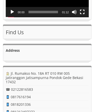
00:00
01:12
Find Us
Address
Jl. Rumakso No. 18A RT 010 RW 005
Jatiranggon Jatisampurna Pondok Gede Bekasi
17432
☎ 02122816583
0817616194
0818201336
081212407272