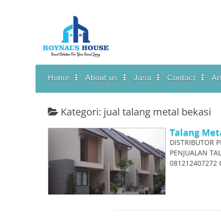
Lanjut
ke
konten
Home
About us
Jasa
Contact
Ar
Kategori: jual talang metal bekasi
Talang Meta
DISTRIBUTOR P
PENJUALAN TAL
081212407272 