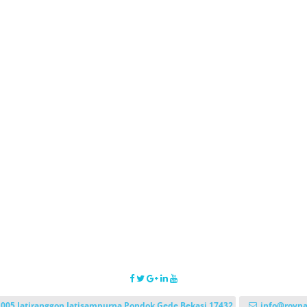
 005 Jatiranggon Jatisampurna Pondok Gede Bekasi 17432
info@royna