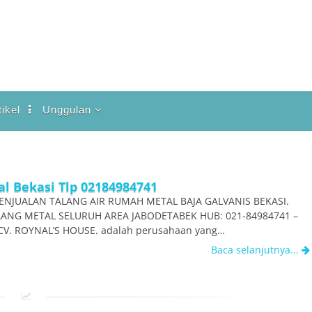
tikel
Unggulan
Ariston
Honeywell
Intisolar
l Bekasi Tlp 02184984741
ENJUALAN TALANG AIR RUMAH METAL BAJA GALVANIS BEKASI.
Polaris
ANG METAL SELURUH AREA JABODETABEK HUB: 021-84984741 –
Solahart
CV. ROYNAL’S HOUSE. adalah perusahaan yang…
Baca selanjutnya...
Talang Air Hujan
Wika SWH
Shop