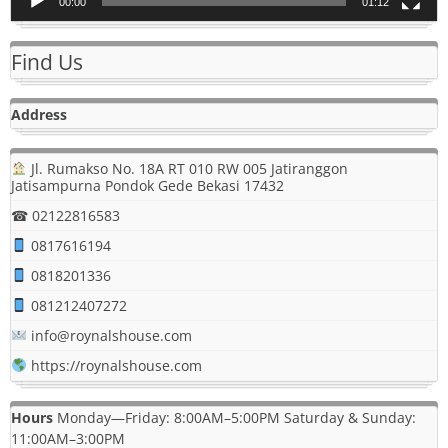
00:00
01:12
Find Us
Address
Jl. Rumakso No. 18A RT 010 RW 005 Jatiranggon
Jatisampurna Pondok Gede Bekasi 17432
☎ 02122816583
0817616194
0818201336
081212407272
info@roynalshouse.com
https://roynalshouse.com
Hours
Monday—Friday: 8:00AM–5:00PM Saturday & Sunday:
11:00AM–3:00PM