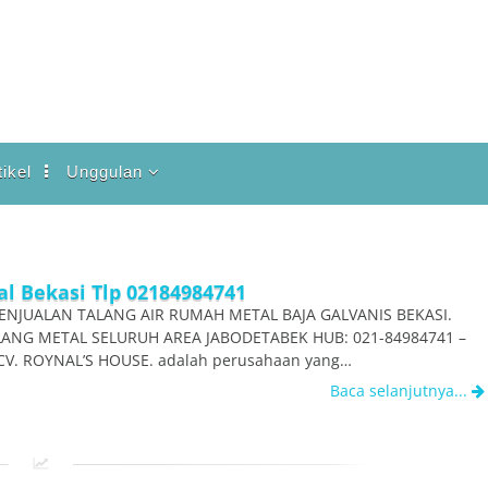
tikel
Unggulan
Ariston
Honeywell
Intisolar
l Bekasi Tlp 02184984741
ENJUALAN TALANG AIR RUMAH METAL BAJA GALVANIS BEKASI.
Polaris
ANG METAL SELURUH AREA JABODETABEK HUB: 021-84984741 –
Solahart
CV. ROYNAL’S HOUSE. adalah perusahaan yang…
Baca selanjutnya...
Talang Air Hujan
Wika SWH
Shop