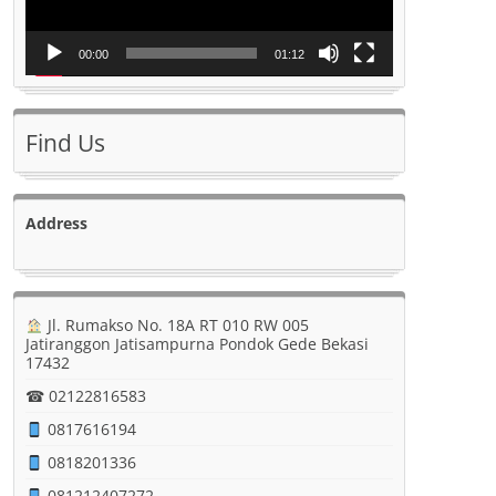
00:00
01:12
Find Us
Address
Jl. Rumakso No. 18A RT 010 RW 005
Jatiranggon Jatisampurna Pondok Gede Bekasi
17432
☎ 02122816583
0817616194
0818201336
081212407272