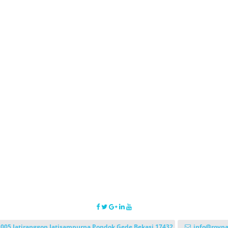
 005 Jatiranggon Jatisampurna Pondok Gede Bekasi 17432
info@royna