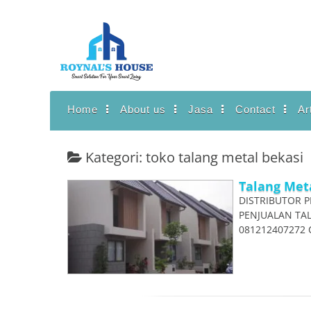
Lanjut
ke
konten
Home
About us
Jasa
Contact
Ar
Kategori: toko talang metal bekasi
Talang Meta
DISTRIBUTOR P
PENJUALAN TAL
081212407272 