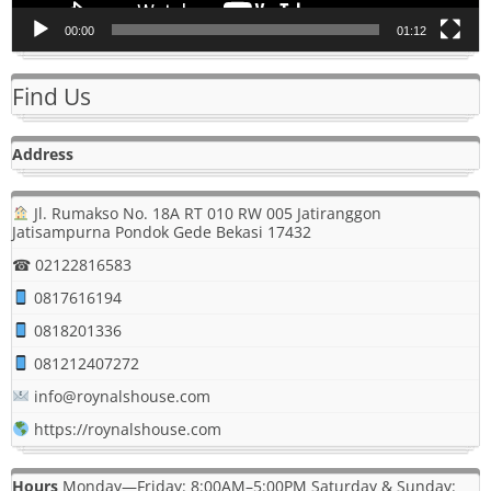
00:00
01:12
Find Us
Address
Jl. Rumakso No. 18A RT 010 RW 005 Jatiranggon
Jatisampurna Pondok Gede Bekasi 17432
☎ 02122816583
0817616194
0818201336
081212407272
info@roynalshouse.com
https://roynalshouse.com
Hours
Monday—Friday: 8:00AM–5:00PM Saturday & Sunday: