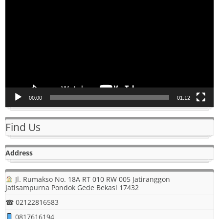
Video
00:00
01:12
Find Us
Address
Jl. Rumakso No. 18A RT 010 RW 005 Jatiranggon
Jatisampurna Pondok Gede Bekasi 17432
☎ 02122816583
0817616194