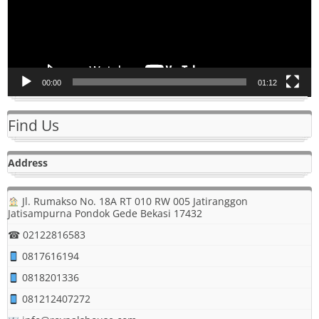
00:00
01:12
Find Us
Address
Jl. Rumakso No. 18A RT 010 RW 005 Jatiranggon
Jatisampurna Pondok Gede Bekasi 17432
☎ 02122816583
0817616194
0818201336
081212407272