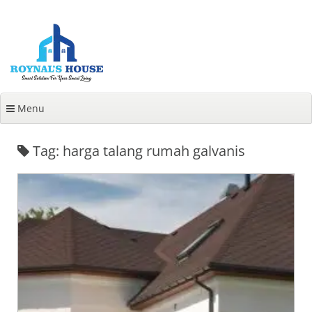
Lanjut
ke
konten
Menu
Tag: harga talang rumah galvanis