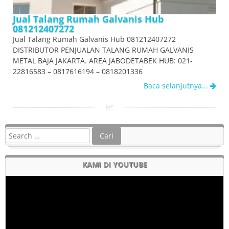
Jual Talang Rumah Galvanis Hub
081212407272
Jual Talang Rumah Galvanis Hub 081212407272
DISTRIBUTOR PENJUALAN TALANG RUMAH GALVANIS
METAL BAJA JAKARTA. AREA JABODETABEK HUB: 021-
22816583 – 0817616194 – 0818201336
Baca selanjutnya...
KAMI DI YOUTUBE
Pemutar
Video