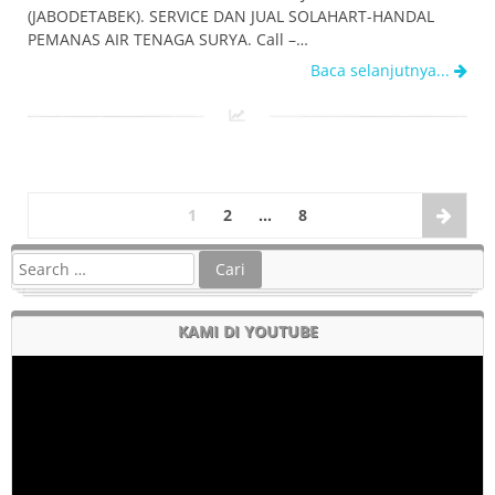
(JABODETABEK). SERVICE DAN JUAL SOLAHART-HANDAL
PEMANAS AIR TENAGA SURYA. Call –…
Baca selanjutnya...
1
2
…
8
KAMI DI YOUTUBE
Pemutar
Video