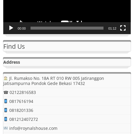
00:00
01:12
Find Us
Address
Jl. Rumakso No. 18A RT 010 RW 005 Jatiranggon
Jatisampurna Pondok Gede Bekasi 17432
☎ 02122816583
0817616194
0818201336
081212407272
info@roynalshouse.com