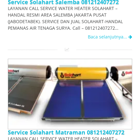
Service Solahart Salemba 081212407272
LAYANAN CALL SERVICE WATER HEATER SOLAHART –
HANDAL RESMI AREA SALEMBA JAKARTA PUSAT
(JABODETABEK). SERVICE DAN JUAL SOLAHART-HANDAL
PEMANAS AIR TENAGA SURYA. Call – 081212407272…
Baca selanjutnya...
Service Solahart Matraman 081212407272
LAYANAN CALL SERVICE WATER HEATER SOLAHART –