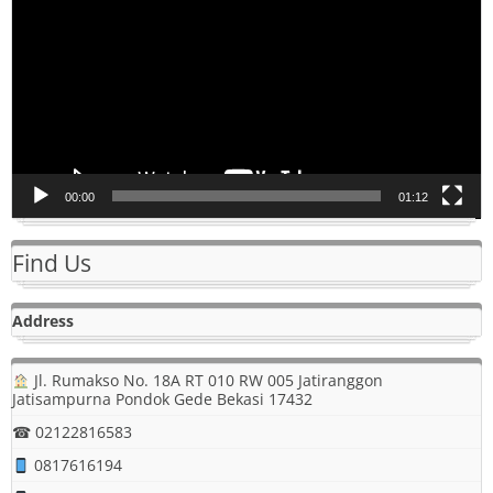
00:00
01:12
Find Us
Address
Jl. Rumakso No. 18A RT 010 RW 005 Jatiranggon
Jatisampurna Pondok Gede Bekasi 17432
☎ 02122816583
0817616194