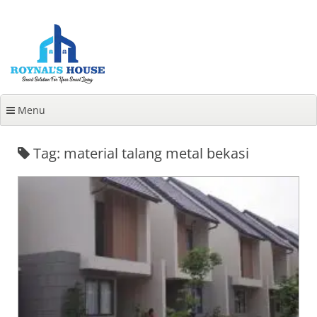
Lanjut
ke
konten
Menu
Tag: material talang metal bekasi