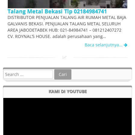
Talang Metal Bekasi Tlp 02184984741
DISTRIBUTOR PENJUALAN TALANG AIR RUMAH METAL BAJA
GALVANIS BEKASI. PENJUALAN TALANG METAL SELURUH
AREA JABODETABEK HUB: 021-84984741 – 081212407272
CV. ROYNAL’S HOUSE. adalah perusahaan yang…
Baca selanjutnya...
KAMI DI YOUTUBE
Pemutar
Video