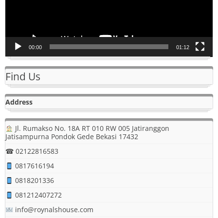
00:00
01:12
Find Us
Address
Jl. Rumakso No. 18A RT 010 RW 005 Jatiranggon
Jatisampurna Pondok Gede Bekasi 17432
☎ 02122816583
0817616194
0818201336
081212407272
info@roynalshouse.com