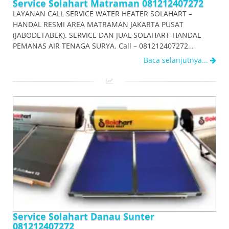
Service Solahart Matraman 081212407272
LAYANAN CALL SERVICE WATER HEATER SOLAHART –
HANDAL RESMI AREA MATRAMAN JAKARTA PUSAT
(JABODETABEK). SERVICE DAN JUAL SOLAHART-HANDAL
PEMANAS AIR TENAGA SURYA. Call – 081212407272…
Baca selanjutnya...
Service Solahart Danau Sunter
081212407272