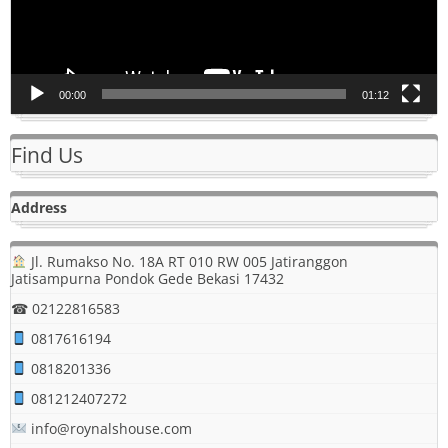
00:00
01:12
Find Us
Address
Jl. Rumakso No. 18A RT 010 RW 005 Jatiranggon
Jatisampurna Pondok Gede Bekasi 17432
☎ 02122816583
0817616194
0818201336
081212407272
info@roynalshouse.com