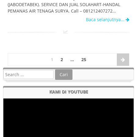
(JABODETABEK). SERVICE DAN JUAL SOLAHART-HANDAL
PEMANAS AIR TENAGA SURYA. Call – 081212407272…
Baca selanjutnya...
1
2
…
25
KAMI DI YOUTUBE
Pemutar
Video