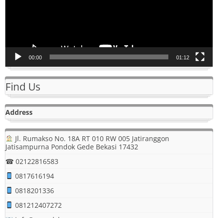
00:00
01:12
Find Us
Address
Jl. Rumakso No. 18A RT 010 RW 005 Jatiranggon
Jatisampurna Pondok Gede Bekasi 17432
☎ 02122816583
0817616194
0818201336
081212407272