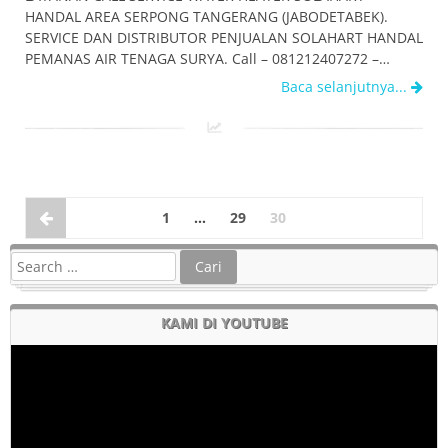
HANDAL AREA SERPONG TANGERANG (JABODETABEK).
SERVICE DAN DISTRIBUTOR PENJUALAN SOLAHART HANDAL
PEMANAS AIR TENAGA SURYA. Call – 081212407272 –…
Baca selanjutnya...
1
…
29
30
KAMI DI YOUTUBE
Pemutar
Video