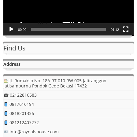
00:00
01:12
Find Us
Address
Jl. Rumakso No. 18A RT 010 RW 005 Jatiranggon
Jatisampurna Pondok Gede Bekasi 17432
☎ 02122816583
0817616194
0818201336
081212407272
info@roynalshouse.com