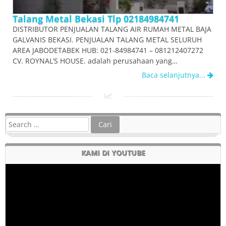
Talang Metal Bekasi Tlp 02184984741
DISTRIBUTOR PENJUALAN TALANG AIR RUMAH METAL BAJA
GALVANIS BEKASI. PENJUALAN TALANG METAL SELURUH
AREA JABODETABEK HUB: 021-84984741 – 081212407272
CV. ROYNAL’S HOUSE. adalah perusahaan yang…
Baca selanjutnya...
KAMI DI YOUTUBE
Pemutar
Video