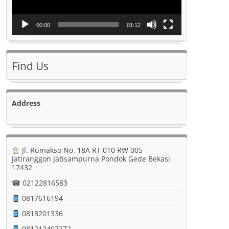
00:00
01:12
Find Us
Address
Jl. Rumakso No. 18A RT 010 RW 005
Jatiranggon Jatisampurna Pondok Gede Bekasi
17432
☎ 02122816583
0817616194
0818201336
081212407272