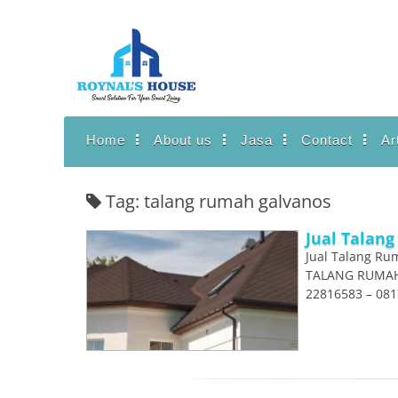
Lanjut
ke
konten
Home
About us
Jasa
Contact
Ar
Tag: talang rumah galvanos
Jual Talan
Jual Talang R
TALANG RUMAH 
22816583 – 08