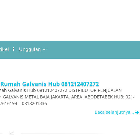
tikel
Unggulan
Ariston
Honeywell
Intisolar
g Rumah Galvanis Hub 081212407272
umah Galvanis Hub 081212407272 DISTRIBUTOR PENJUALAN
Polaris
GALVANIS METAL BAJA JAKARTA. AREA JABODETABEK HUB: 021-
Solahart
17616194 – 0818201336
Baca selanjutnya...
Talang Air Hujan
Wika SWH
Shop