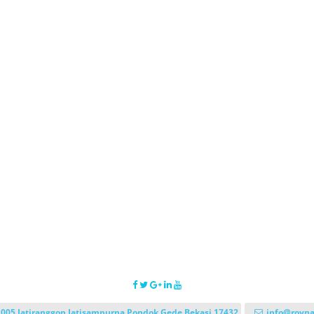
 005 Jatiranggon Jatisampurna Pondok Gede Bekasi 17432
info@royna