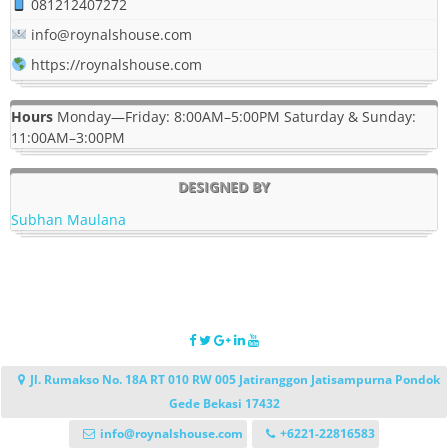
081212407272
info@roynalshouse.com
https://roynalshouse.com
Hours
Monday—Friday: 8:00AM–5:00PM Saturday & Sunday:
11:00AM–3:00PM
DESIGNED BY
Subhan Maulana
Jl. Rumakso No. 18A RT 010 RW 005 Jatiranggon Jatisampurna Pondok
Gede Bekasi 17432
info@roynalshouse.com
+6221-22816583