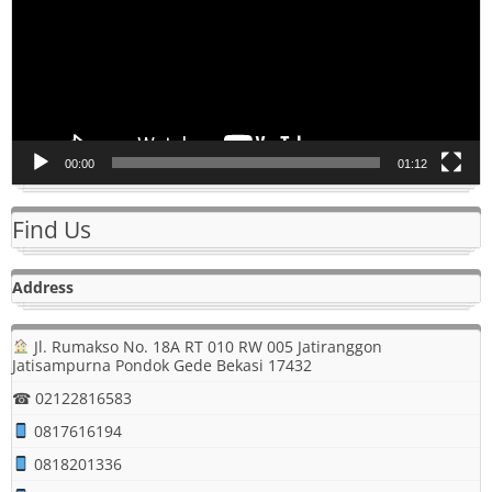
00:00
01:12
Find Us
Address
Jl. Rumakso No. 18A RT 010 RW 005 Jatiranggon
Jatisampurna Pondok Gede Bekasi 17432
☎ 02122816583
0817616194
0818201336