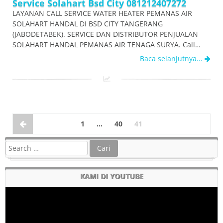
Service Solahart Bsd City 081212407272
LAYANAN CALL SERVICE WATER HEATER PEMANAS AIR
SOLAHART HANDAL DI BSD CITY TANGERANG
(JABODETABEK). SERVICE DAN DISTRIBUTOR PENJUALAN
SOLAHART HANDAL PEMANAS AIR TENAGA SURYA. Call…
Baca selanjutnya...
1
…
40
41
KAMI DI YOUTUBE
Pemutar
Video