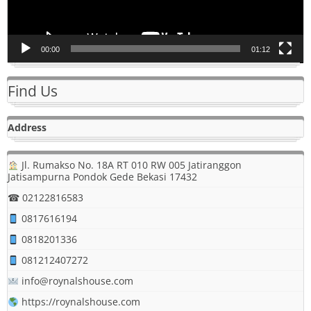
00:00
01:12
Find Us
Address
Jl. Rumakso No. 18A RT 010 RW 005 Jatiranggon
Jatisampurna Pondok Gede Bekasi 17432
☎ 02122816583
0817616194
0818201336
081212407272
info@roynalshouse.com
https://roynalshouse.com