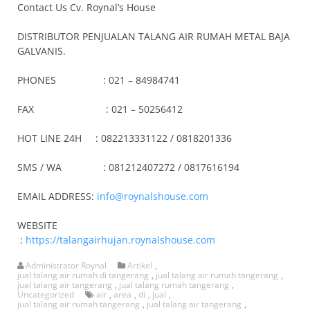
Contact Us Cv. Roynal’s House
DISTRIBUTOR PENJUALAN TALANG AIR RUMAH METAL BAJA
GALVANIS.
PHONES : 021 – 84984741
FAX : 021 – 50256412
HOT LINE 24H : 082213331122 / 0818201336
SMS / WA : 081212407272 / 0817616194
EMAIL ADDRESS:
info@roynalshouse.com
WEBSITE
:
https://talangairhujan.roynalshouse.com
Administrator Roynal
Artikel
,
jual talang air rumah di tangerang
,
jual talang air rumah tangerang
,
jual talang air tangerang
,
jual talang rumah tangerang
,
Uncategorized
air
,
area
,
di
,
jual
,
jual talang air rumah tangerang
,
jual talang air tangerang
,