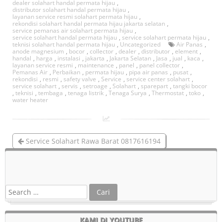
dealer solahart handal permata hijau
,
distributor solahart handal permata hijau
,
layanan service resmi solahart permata hijau
,
rekondisi solahart handal permata hijau jakarta selatan
,
service pemanas air solahart permata hijau
,
service solahart handal permata hijau
,
service solahart permata hijau
,
teknisi solahart handal permata hijau
,
Uncategorized
Air Panas
,
anode magnesium
,
bocor
,
collector
,
dealer
,
distributor
,
element
,
handal
,
harga
,
instalasi
,
jakarta
,
Jakarta Selatan
,
Jasa
,
jual
,
kaca
,
layanan service resmi
,
maintenance
,
panel
,
panel collector
,
Pemanas Air
,
Perbaikan
,
permata hijau
,
pipa air panas
,
pusat
,
rekondisi
,
resmi
,
safety valve
,
Service
,
service center solahart
,
service solahart
,
servis
,
setroage
,
Solahart
,
sparepart
,
tangki bocor
,
teknisi
,
tembaga
,
tenaga listrik
,
Tenaga Surya
,
Thermostat
,
toko
,
water heater
Service Solahart Rawa Barat 0817616194
Service Solahart Simprug 081212407272
KAMI DI YOUTUBE