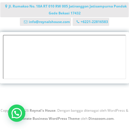
Jl. Rumakso No. 18A RT 010 RW 005 Jatiranggon Jatisampurna Pondok
Gede Bekasi 17432
info@roynalshouse.com
+6221-22816583
Copyright © 2026
Roynal's House
. Dengan bangga ditenagai oleh WordPress
&
Corporate Business WordPress Theme
oleh
Dinozoom.com
.