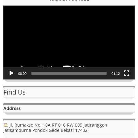
Pemutar
Video
00:00
01:12
Find Us
Address
Jl. Rumakso No. 18A RT 010 RW 005 Jatiranggon
Jatisampurna Pondok Gede Bekasi 17432