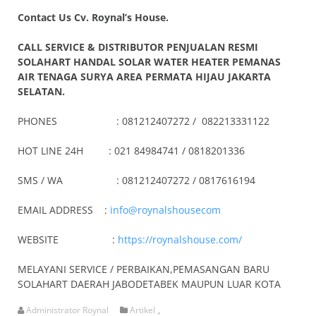
Contact Us Cv. Roynal’s House.
CALL SERVICE & DISTRIBUTOR PENJUALAN RESMI
SOLAHART HANDAL SOLAR WATER HEATER PEMANAS
AIR TENAGA SURYA AREA PERMATA HIJAU JAKARTA
SELATAN.
PHONES : 081212407272 / 082213331122
HOT LINE 24H : 021 84984741 / 0818201336
SMS / WA : 081212407272 / 0817616194
EMAIL ADDRESS :
info@roynalshousecom
WEBSITE :
https://roynalshouse.com/
MELAYANI SERVICE / PERBAIKAN,PEMASANGAN BARU
SOLAHART DAERAH JABODETABEK MAUPUN LUAR KOTA
Administrator Roynal
Artikel
,