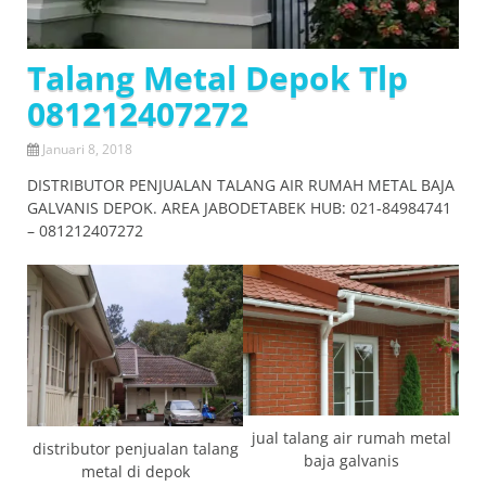
Talang Metal Depok Tlp
081212407272
Januari 8, 2018
DISTRIBUTOR PENJUALAN TALANG AIR RUMAH METAL BAJA
GALVANIS DEPOK. AREA JABODETABEK HUB: 021-84984741
– 081212407272
jual talang air rumah metal
distributor penjualan talang
baja galvanis
metal di depok