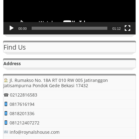
00:00
01:12
Find Us
Address
Jl. Rumakso No. 18A RT 010 RW 005 Jatiranggon
Jatisampurna Pondok Gede Bekasi 17432
☎ 02122816583
0817616194
0818201336
081212407272
info@roynalshouse.com