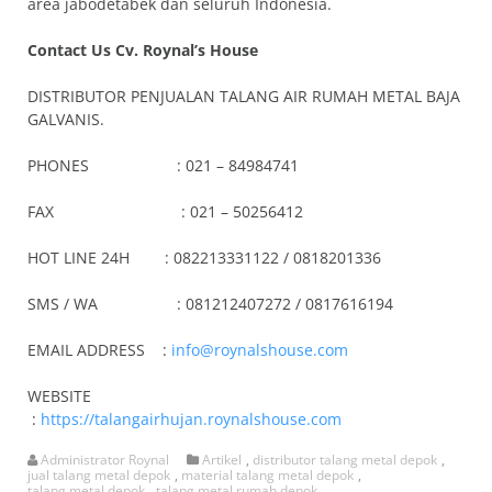
area jabodetabek dan seluruh Indonesia.
Contact Us Cv. Roynal’s House
DISTRIBUTOR PENJUALAN TALANG AIR RUMAH METAL BAJA
GALVANIS.
PHONES : 021 – 84984741
FAX : 021 – 50256412
HOT LINE 24H : 082213331122 / 0818201336
SMS / WA : 081212407272 / 0817616194
EMAIL ADDRESS :
info@roynalshouse.com
WEBSITE
:
https://talangairhujan.roynalshouse.com
Administrator Roynal
Artikel
,
distributor talang metal depok
,
jual talang metal depok
,
material talang metal depok
,
talang metal depok
,
talang metal rumah depok
,