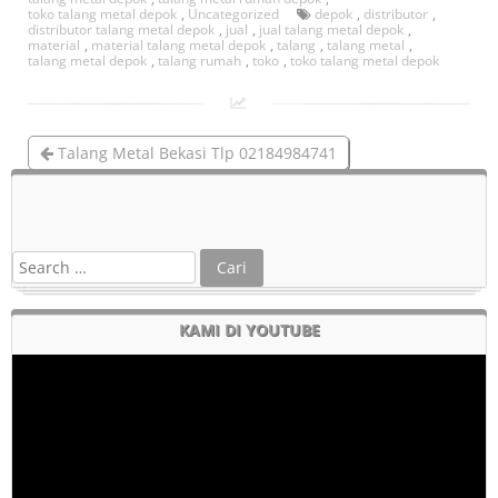
toko talang metal depok
,
Uncategorized
depok
,
distributor
,
distributor talang metal depok
,
jual
,
jual talang metal depok
,
material
,
material talang metal depok
,
talang
,
talang metal
,
talang metal depok
,
talang rumah
,
toko
,
toko talang metal depok
Talang Metal Bekasi Tlp 02184984741
Talang Metal Bandung Tlp 081212407272
KAMI DI YOUTUBE
Pemutar
Video